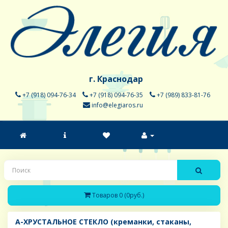
г. Краснодар
+7 (918) 094-76-34
+7 (918) 094-76-35
+7 (989) 833-81-76
info@elegiaros.ru
Товаров 0 (0руб.)
A-ХРУСТАЛЬНОЕ СТЕКЛО (креманки, стаканы,