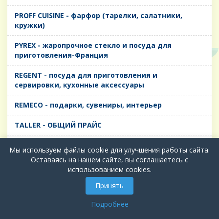
PROFF CUISINE - фарфор (тарелки, салатники,
кружки)
PYREX - жаропрочное стекло и посуда для
приготовления-Франция
REGENT - посуда для приготовления и
сервировки, кухонные аксессуары
REMECO - подарки, сувениры, интерьер
TALLER - ОБЩИЙ ПРАЙС
TIMA - посуда для приготовления и сервировки,
Мы используем файлы cookie для улучшения работы сайта.
кухонные аксессуары
Оставаясь на нашем сайте, вы соглашаетесь с
использованием cookies.
БИОЛ - ЧУГУН
Принять
БИОСТАЛЬ - ТЕРМОСА
Подробнее
ВЕРСО, ДЫМКА, ТОПАЗ, ГРАФИТ - Цветное стекло