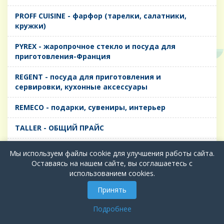
PROFF CUISINE - фарфор (тарелки, салатники,
кружки)
PYREX - жаропрочное стекло и посуда для
приготовления-Франция
REGENT - посуда для приготовления и
сервировки, кухонные аксессуары
REMECO - подарки, сувениры, интерьер
TALLER - ОБЩИЙ ПРАЙС
TIMA - посуда для приготовления и сервировки,
Мы используем файлы cookie для улучшения работы сайта.
кухонные аксессуары
Оставаясь на нашем сайте, вы соглашаетесь с
использованием cookies.
БИОЛ - ЧУГУН
Принять
БИОСТАЛЬ - ТЕРМОСА
Подробнее
ВЕРСО, ДЫМКА, ТОПАЗ, ГРАФИТ - Цветное стекло