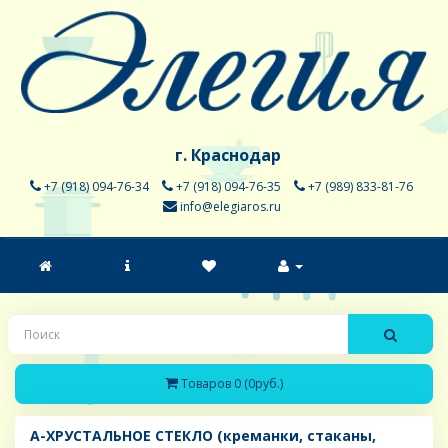
г. Краснодар
+7 (918) 094-76-34
+7 (918) 094-76-35
+7 (989) 833-81-76
info@elegiaros.ru
Товаров 0 (0руб.)
A-ХРУСТАЛЬНОЕ СТЕКЛО (креманки, стаканы,