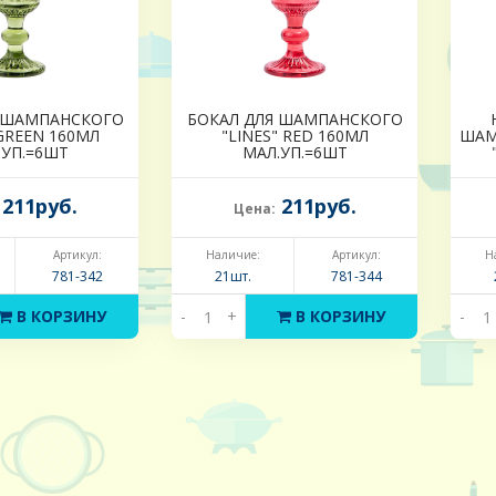
Я ШАМПАНСКОГО
БОКАЛ ДЛЯ ШАМПАНСКОГО
 GREEN 160МЛ
"LINES" RED 160МЛ
ШАМ
.УП.=6ШТ
МАЛ.УП.=6ШТ
211руб.
211руб.
Цена:
Артикул:
Наличие:
Артикул:
Н
781-342
21шт.
781-344
В КОРЗИНУ
-
+
В КОРЗИНУ
-