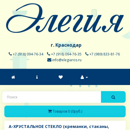
г. Краснодар
+7 (918) 094-76-34
+7 (918) 094-76-35
+7 (989) 833-81-76
info@elegiaros.ru
Товаров 0 (0руб.)
A-ХРУСТАЛЬНОЕ СТЕКЛО (креманки, стаканы,