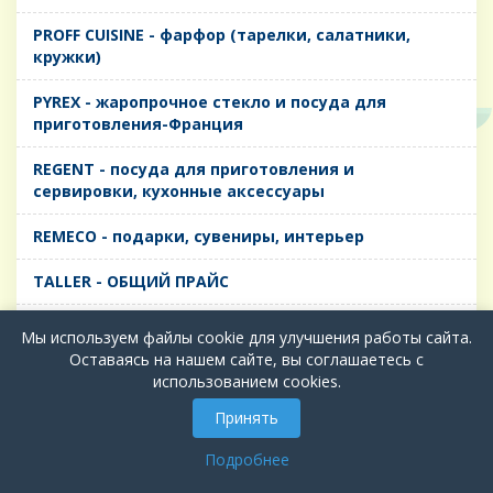
PROFF CUISINE - фарфор (тарелки, салатники,
кружки)
PYREX - жаропрочное стекло и посуда для
приготовления-Франция
REGENT - посуда для приготовления и
сервировки, кухонные аксессуары
REMECO - подарки, сувениры, интерьер
TALLER - ОБЩИЙ ПРАЙС
TIMA - посуда для приготовления и сервировки,
Мы используем файлы cookie для улучшения работы сайта.
кухонные аксессуары
Оставаясь на нашем сайте, вы соглашаетесь с
использованием cookies.
БИОЛ - ЧУГУН
Принять
БИОСТАЛЬ - ТЕРМОСА
Подробнее
ВЕРСО, ДЫМКА, ТОПАЗ, ГРАФИТ - Цветное стекло