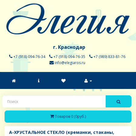
г. Краснодар
+7 (918) 094-76-34
+7 (918) 094-76-35
+7 (989) 833-81-76
info@elegiaros.ru
Товаров 0 (0руб.)
A-ХРУСТАЛЬНОЕ СТЕКЛО (креманки, стаканы,