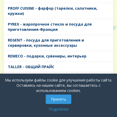
PROFF CUISINE - фарфор (тарелки, салатники,
кружки)
PYREX - жаропрочное стекло и посуда для
приготовления-Франция
REGENT - посуда для приготовления и
сервировки, кухонные аксессуары
REMECO - подарки, сувениры, интерьер
TALLER - ОБЩИЙ ПРАЙС
TIMA - посуда для приготовления и сервировки,
Мы используем файлы cookie для улучшения работы сайта.
кухонные аксессуары
Оставаясь на нашем сайте, вы соглашаетесь с
использованием cookies.
БИОЛ - ЧУГУН
Принять
БИОСТАЛЬ - ТЕРМОСА
Подробнее
ВЕРСО, ДЫМКА, ТОПАЗ, ГРАФИТ - Цветное стекло