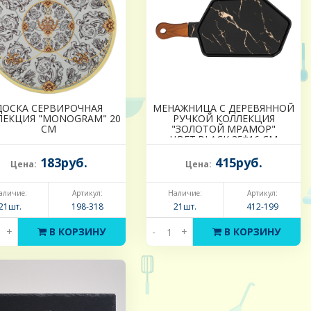
ДОСКА СЕРВИРОЧНАЯ
МЕНАЖНИЦА С ДЕРЕВЯННОЙ
ЛЕКЦИЯ "MONOGRAM" 20
РУЧКОЙ КОЛЛЕКЦИЯ
СМ
"ЗОЛОТОЙ МРАМОР"
ЦВЕТ:BLACK 35*16 СМ
183руб.
415руб.
Цена:
Цена:
аличие:
Артикул:
Наличие:
Артикул:
21шт.
198-318
21шт.
412-199
+
В КОРЗИНУ
-
+
В КОРЗИНУ