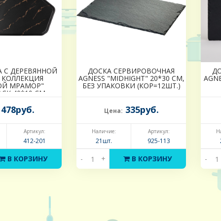
 С ДЕРЕВЯННОЙ
ДОСКА СЕРВИРОВОЧНАЯ
Д
 КОЛЛЕКЦИЯ
AGNESS "MIDHIGHT" 20*30 СМ,
AGNE
ОЙ МРАМОР"
БЕЗ УПАКОВКИ (КОР=12ШТ.)
ACK 40*19 СМ
478руб.
335руб.
Цена:
Артикул:
Наличие:
Артикул:
Н
412-201
21шт.
925-113
В КОРЗИНУ
-
+
В КОРЗИНУ
-