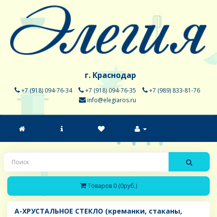
г. Краснодар
+7 (918) 094-76-34
+7 (918) 094-76-35
+7 (989) 833-81-76
info@elegiaros.ru
Товаров 0 (0руб.)
A-ХРУСТАЛЬНОЕ СТЕКЛО (креманки, стаканы,