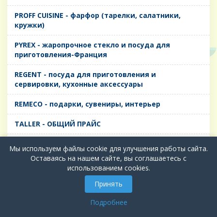
PROFF CUISINE - фарфор (тарелки, салатники,
кружки)
PYREX - жаропрочное стекло и посуда для
приготовления-Франция
REGENT - посуда для приготовления и
сервировки, кухонные аксессуары
REMECO - подарки, сувениры, интерьер
TALLER - ОБЩИЙ ПРАЙС
TIMA - посуда для приготовления и сервировки,
Мы используем файлы cookie для улучшения работы сайта.
кухонные аксессуары
Оставаясь на нашем сайте, вы соглашаетесь с
использованием cookies.
БИОЛ - ЧУГУН
Принять
БИОСТАЛЬ - ТЕРМОСА
Подробнее
ВЕРСО, ДЫМКА, ТОПАЗ, ГРАФИТ - Цветное стекло