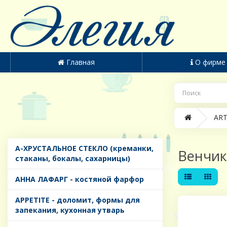
Главная
О фирме
ART
A-ХРУСТАЛЬНОЕ СТЕКЛО (креманки,
Венчи
стаканы, бокалы, сахарницы)
AHHA ЛАФАРГ - костяной фарфор
APPETITE - доломит, формы для
запекания, кухонная утварь