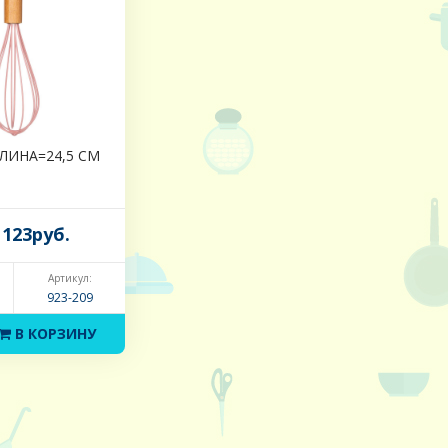
ЛИНА=24,5 СМ
123руб.
Артикул:
923-209
В КОРЗИНУ