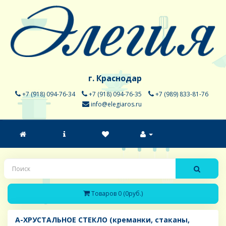
г. Краснодар
+7 (918) 094-76-34
+7 (918) 094-76-35
+7 (989) 833-81-76
info@elegiaros.ru
Товаров 0 (0руб.)
A-ХРУСТАЛЬНОЕ СТЕКЛО (креманки, стаканы,