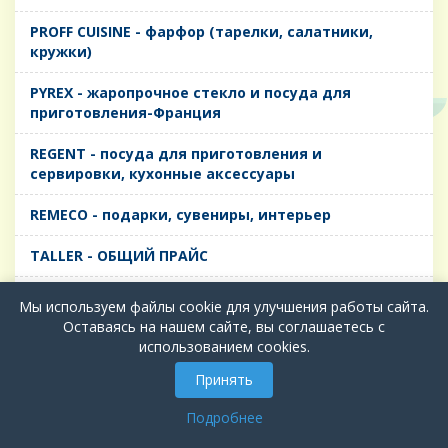
PROFF CUISINE - фарфор (тарелки, салатники,
кружки)
PYREX - жаропрочное стекло и посуда для
приготовления-Франция
REGENT - посуда для приготовления и
сервировки, кухонные аксессуары
REMECO - подарки, сувениры, интерьер
TALLER - ОБЩИЙ ПРАЙС
TIMA - посуда для приготовления и сервировки,
Мы используем файлы cookie для улучшения работы сайта.
кухонные аксессуары
Оставаясь на нашем сайте, вы соглашаетесь с
использованием cookies.
БИОЛ - ЧУГУН
Принять
БИОСТАЛЬ - ТЕРМОСА
Подробнее
ВЕРСО, ДЫМКА, ТОПАЗ, ГРАФИТ - Цветное стекло