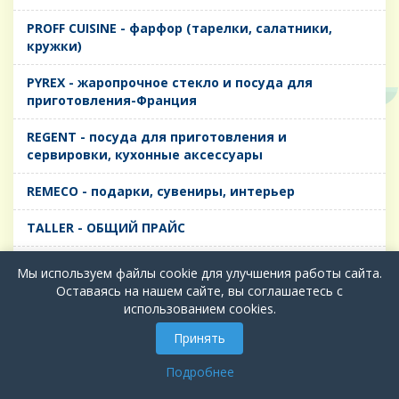
PROFF CUISINE - фарфор (тарелки, салатники,
кружки)
PYREX - жаропрочное стекло и посуда для
приготовления-Франция
REGENT - посуда для приготовления и
сервировки, кухонные аксессуары
REMECO - подарки, сувениры, интерьер
TALLER - ОБЩИЙ ПРАЙС
TIMA - посуда для приготовления и сервировки,
Мы используем файлы cookie для улучшения работы сайта.
кухонные аксессуары
Оставаясь на нашем сайте, вы соглашаетесь с
использованием cookies.
БИОЛ - ЧУГУН
Принять
БИОСТАЛЬ - ТЕРМОСА
Подробнее
ВЕРСО, ДЫМКА, ТОПАЗ, ГРАФИТ - Цветное стекло