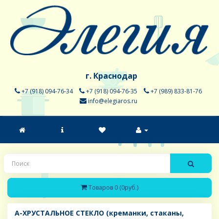
г. Краснодар
+7 (918) 094-76-34
+7 (918) 094-76-35
+7 (989) 833-81-76
info@elegiaros.ru
Товаров 0 (0руб.)
A-ХРУСТАЛЬНОЕ СТЕКЛО (креманки, стаканы,