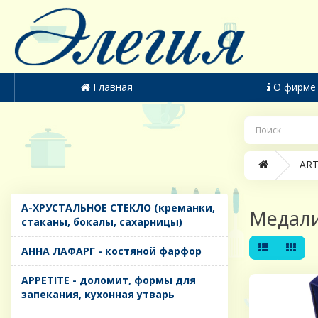
Главная
О фирме
ART
A-ХРУСТАЛЬНОЕ СТЕКЛО (креманки,
Медал
стаканы, бокалы, сахарницы)
AHHA ЛАФАРГ - костяной фарфор
APPETITE - доломит, формы для
запекания, кухонная утварь