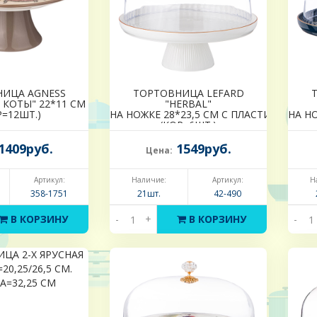
НИЦА AGNESS
ТОРТОВНИЦА LEFARD
 КОТЫ" 22*11 СМ
"HERBAL"
Р=12ШТ.)
НА НОЖКЕ 28*23,5 СМ С ПЛАСТИКОВОЙ
НА Н
(КОР=6ШТ.)
1409руб.
1549руб.
Цена:
Артикул:
Наличие:
Артикул:
Н
358-1751
21шт.
42-490
В КОРЗИНУ
-
+
В КОРЗИНУ
-