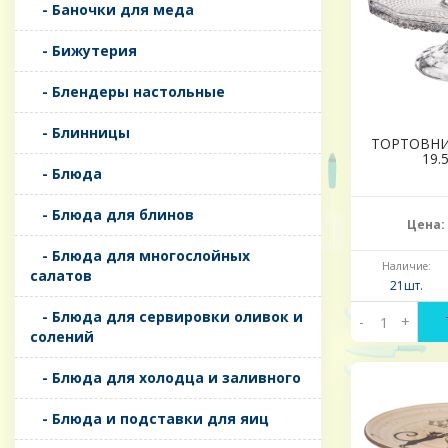
- Баночки для меда
- Бижутерия
- Блендеры настольные
- Блинницы
ТОРТОВНИ
19.
- Блюда
- Блюда для блинов
Цена:
- Блюда для многослойных
Наличие:
салатов
21шт.
- Блюда для сервировки оливок и
-
+
солений
- Блюда для холодца и заливного
- Блюда и подставки для яиц