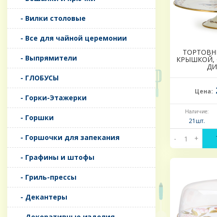
- Вилки столовые
- Все для чайной церемонии
ТОРТОВН
- Выпрямители
КРЫШКОЙ, 
ДИ
- ГЛОБУСЫ
Цена:
- Горки-Этажерки
Наличие:
- Горшки
21шт.
- Горшочки для запекания
-
+
- Графины и штофы
- Гриль-прессы
- Декантеры
- Декоративные изделия