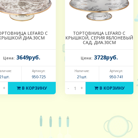
ОРТОВНИЦА LEFARD С
ТОРТОВНИЦА LEFARD С
КРЫШКОЙ ДИА.30СМ
КРЫШКОЙ, СЕРИЯ ЯБЛОНЕВЫЙ
САД, ДИА.30СМ
3649руб.
3728руб.
Цена:
Цена:
аличие:
Артикул:
Наличие:
Артикул:
21шт.
950-725
21шт.
950-741
+
В КОРЗИНУ
-
+
В КОРЗИНУ