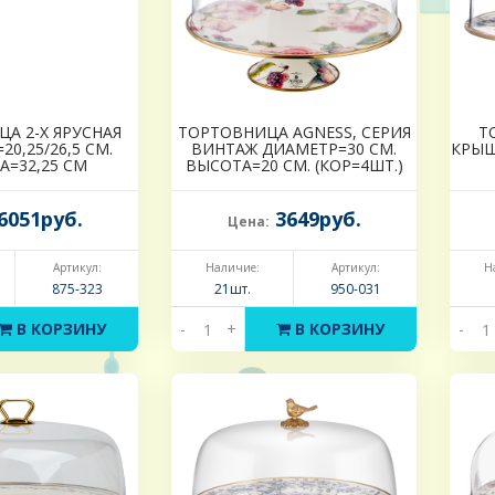
А 2-Х ЯРУСНАЯ
ТОРТОВНИЦА AGNESS, СЕРИЯ
Т
0,25/26,5 СМ.
ВИНТАЖ ДИАМЕТР=30 СМ.
КРЫШ
А=32,25 СМ
ВЫСОТА=20 СМ. (КОР=4ШТ.)
6051руб.
3649руб.
Цена:
Артикул:
Наличие:
Артикул:
Н
875-323
21шт.
950-031
В КОРЗИНУ
-
+
В КОРЗИНУ
-