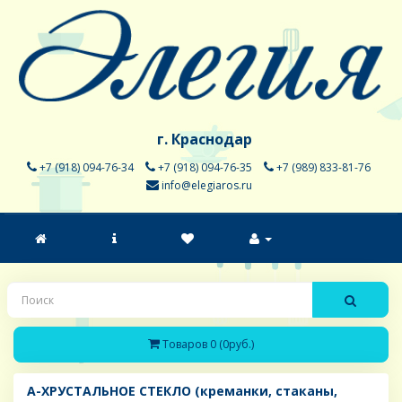
г. Краснодар
+7 (918) 094-76-34
+7 (918) 094-76-35
+7 (989) 833-81-76
info@elegiaros.ru
Товаров 0 (0руб.)
A-ХРУСТАЛЬНОЕ СТЕКЛО (креманки, стаканы,