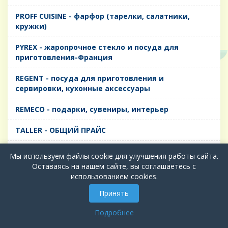
PROFF CUISINE - фарфор (тарелки, салатники,
кружки)
PYREX - жаропрочное стекло и посуда для
приготовления-Франция
REGENT - посуда для приготовления и
сервировки, кухонные аксессуары
REMECO - подарки, сувениры, интерьер
TALLER - ОБЩИЙ ПРАЙС
TIMA - посуда для приготовления и сервировки,
Мы используем файлы cookie для улучшения работы сайта.
кухонные аксессуары
Оставаясь на нашем сайте, вы соглашаетесь с
использованием cookies.
БИОЛ - ЧУГУН
Принять
БИОСТАЛЬ - ТЕРМОСА
Подробнее
ВЕРСО, ДЫМКА, ТОПАЗ, ГРАФИТ - Цветное стекло