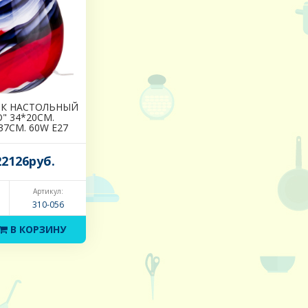
К НАСТОЛЬНЫЙ
" 34*20СМ.
7СМ. 60W E27
2126руб.
Артикул:
310-056
В КОРЗИНУ