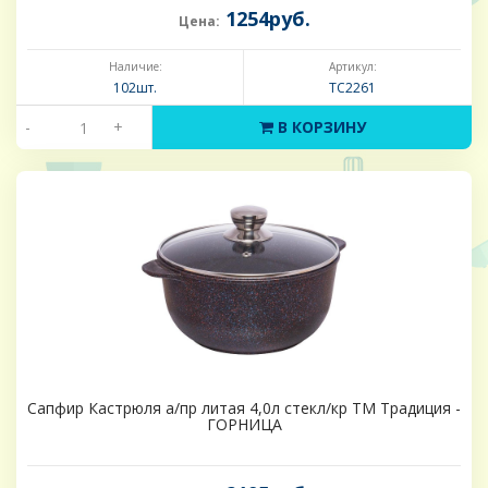
1254руб.
Цена:
Наличие:
Артикул:
102шт.
ТС2261
-
+
В КОРЗИНУ
Сапфир Кастрюля а/пр литая 4,0л стекл/кр ТМ Традиция -
ГОРНИЦА