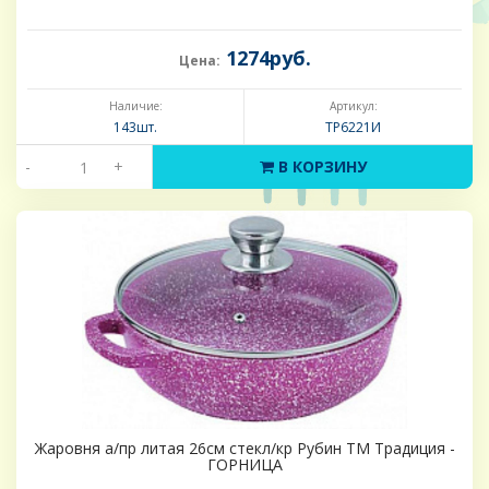
1274руб.
Цена:
Наличие:
Артикул:
143шт.
ТР6221И
-
+
В КОРЗИНУ
Жаровня а/пр литая 26см стекл/кр Рубин ТМ Традиция -
ГОРНИЦА