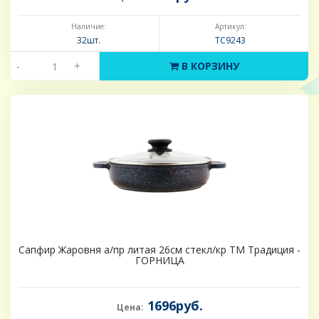
Наличие:
Артикул:
32шт.
ТС9243
-
+
В КОРЗИНУ
Сапфир Жаровня а/пр литая 26см стекл/кр ТМ Традиция -
ГОРНИЦА
1696руб.
Цена: