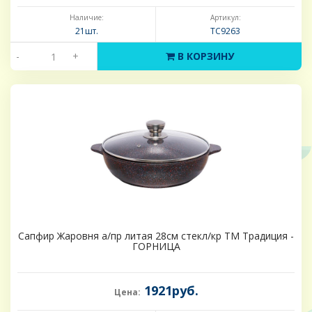
Наличие:
Артикул:
21шт.
ТС9263
-
+
В КОРЗИНУ
Сапфир Жаровня а/пр литая 28см стекл/кр ТМ Традиция -
ГОРНИЦА
1921руб.
Цена: