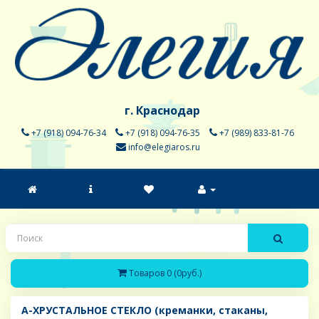
г. Краснодар
+7 (918) 094-76-34
+7 (918) 094-76-35
+7 (989) 833-81-76
info@elegiaros.ru
Товаров 0 (0руб.)
A-ХРУСТАЛЬНОЕ СТЕКЛО (креманки, стаканы,