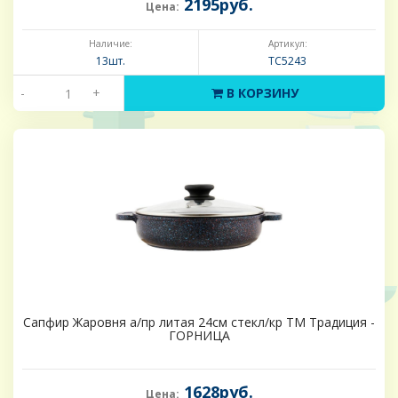
2195руб.
Цена:
Наличие:
Артикул:
13шт.
ТС5243
-
+
В КОРЗИНУ
Сапфир Жаровня а/пр литая 24см стекл/кр ТМ Традиция -
ГОРНИЦА
1628руб.
Цена: