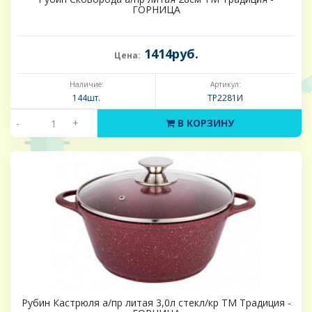
ГОРНИЦА
1414руб.
Цена:
Наличие:
Артикул:
144шт.
ТР2281И
-
+
В КОРЗИНУ
Рубин Кастрюля а/пр литая 3,0л стекл/кр ТМ Традиция -