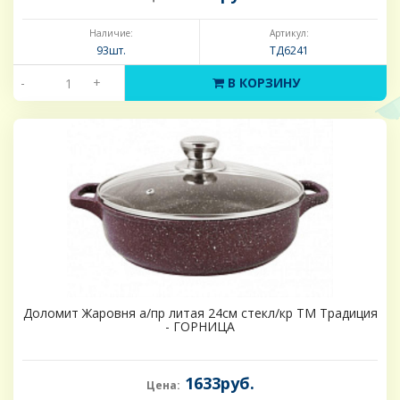
Наличие:
Артикул:
93шт.
ТД6241
-
+
В КОРЗИНУ
Доломит Жаровня а/пр литая 24см стекл/кр ТМ Традиция
- ГОРНИЦА
1633руб.
Цена: