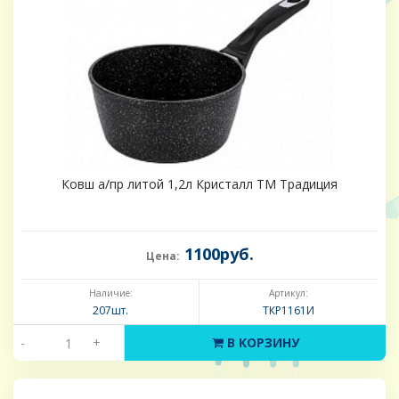
Ковш а/пр литой 1,2л Кристалл ТМ Традиция
1100руб.
Цена:
Наличие:
Артикул:
207шт.
ТКР1161И
-
+
В КОРЗИНУ