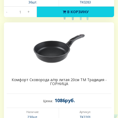
36шт.
ТК0283
-
+
В КОРЗИНУ
Комфорт Сковорода а/пр литая 20см ТМ Традиция -
ГОРНИЦА
1086руб.
Цена:
Наличие:
Артикул:
230шт.
ТК2201