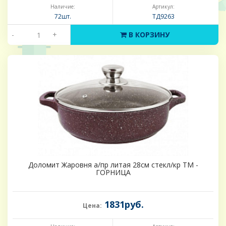
Наличие:
Артикул:
72шт.
ТД9263
-
+
В КОРЗИНУ
Доломит Жаровня а/пр литая 28см стекл/кр ТМ -
ГОРНИЦА
1831руб.
Цена: