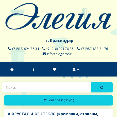
г. Краснодар
+7 (918) 094-76-34
+7 (918) 094-76-35
+7 (989) 833-81-76
info@elegiaros.ru
Товаров 0 (0руб.)
A-ХРУСТАЛЬНОЕ СТЕКЛО (креманки, стаканы,