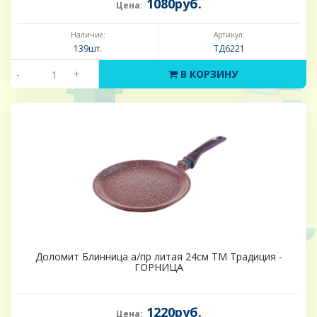
1080руб.
Цена:
Наличие:
Артикул:
139шт.
ТД6221
-
+
В КОРЗИНУ
Доломит Блинница а/пр литая 24см ТМ Традиция -
ГОРНИЦА
1220руб.
Цена: