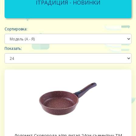
IТРАДИЦИЯ - НОВИНКИ
Сортировка:
Показать:
Доломит Сковорода а/пр литая 24см съемн/руч ТМ