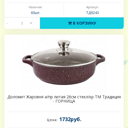
Наличие:
Артикул:
60шт.
ТД9243
-
+
В КОРЗИНУ
Доломит Жаровня а/пр литая 26см стекл/кр ТМ Традиция
- ГОРНИЦА
1732руб.
Цена: