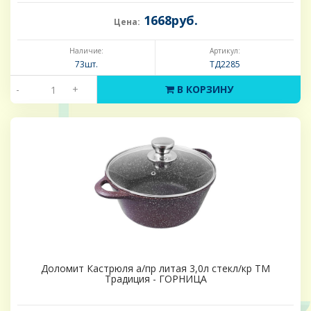
1668руб.
Цена:
Наличие:
Артикул:
73шт.
ТД2285
-
+
В КОРЗИНУ
Доломит Кастрюля а/пр литая 3,0л стекл/кр ТМ
Традиция - ГОРНИЦА