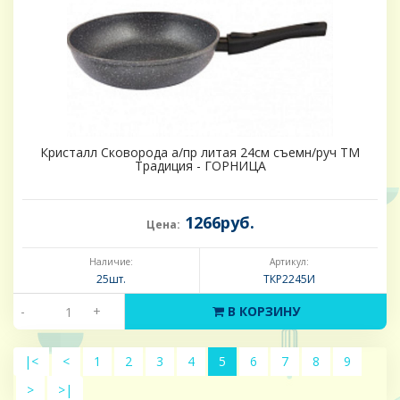
Кристалл Сковорода а/пр литая 24см съемн/руч ТМ
Традиция - ГОРНИЦА
1266руб.
Цена:
Наличие:
Артикул:
25шт.
ТКР2245И
-
+
В КОРЗИНУ
|<
<
1
2
3
4
5
6
7
8
9
>
>|