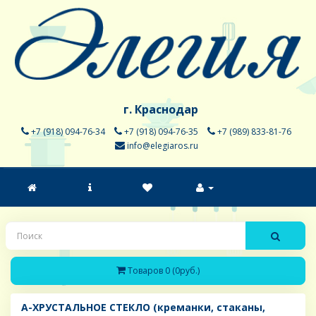
г. Краснодар
+7 (918) 094-76-34
+7 (918) 094-76-35
+7 (989) 833-81-76
info@elegiaros.ru
Товаров 0 (0руб.)
A-ХРУСТАЛЬНОЕ СТЕКЛО (креманки, стаканы,