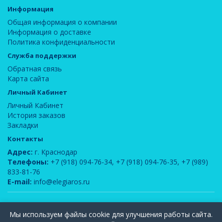
Информация
Общая информация о компании
Информация о доставке
Политика конфиденциальности
Служба поддержки
Обратная связь
Карта сайта
Личный Кабинет
Личный Кабинет
История заказов
Закладки
Контакты
Адрес:
г. Краснодар
Телефоны:
+7 (918) 094-76-34
,
+7 (918) 094-76-35
,
+7 (989)
833-81-76
E-mail:
info@elegiaros.ru
ООО "Новелла"
© 2026
Мы используем файлы cookie для улучшения работы сайта.
Вся информация, содержащаяся на данном сайте, является интеллектуальной