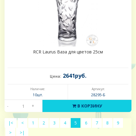
RCR Laurus Ваза для цветов 25см
2641руб.
Цена:
Наличие:
Артикул:
10шт.
28295-Б
-
+
В КОРЗИНУ
|<
<
1
2
3
4
5
6
7
8
9
>
>|