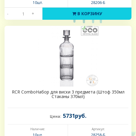
10шт.
28206-Б
-
+
В КОРЗИНУ
RCR ComboНабор для виски 3 предмета (Штоф 350мл
Стаканы 370мл)
5731руб.
Цена:
Наличие:
Артикул:
10шт.
28258-Б