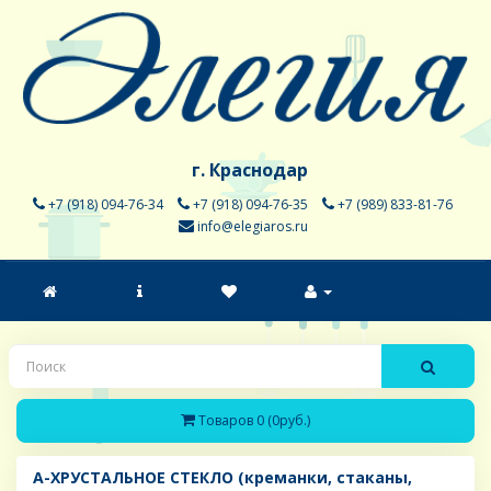
г. Краснодар
+7 (918) 094-76-34
+7 (918) 094-76-35
+7 (989) 833-81-76
info@elegiaros.ru
Товаров 0 (0руб.)
A-ХРУСТАЛЬНОЕ СТЕКЛО (креманки, стаканы,