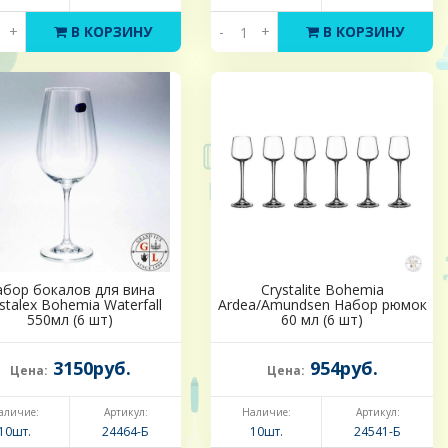
+
В КОРЗИНУ
-
+
В КОРЗИНУ
абор бокалов для вина
Crystalite Bohemia
stalex Bohemia Waterfall
Ardea/Amundsen Набор рюмок
550мл (6 шт)
60 мл (6 шт)
3150руб.
954руб.
Цена:
Цена:
аличие:
Артикул:
Наличие:
Артикул:
10шт.
24464-Б
10шт.
24541-Б