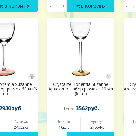
В КОРЗИНУ
-
+
В КОРЗИНУ
-
Bohemia Suzanne
Crystalite Bohemia Suzanne
Cry
ор рюмок 60 мл(6
Арлекино Набор рюмок 110 мл
Арлек
шт)
(6 шт)
2930руб.
3562руб.
Цена:
Артикул:
Наличие:
Артикул:
Н
24552-Б
10шт.
24554-Б