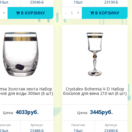
10шт.
23046-Б
10шт.
23100-Б
+
В КОРЗИНУ
-
+
В КОРЗИНУ
mia Золотая лента Набор
Crystalex Bohemia V-D Набор
нов для воды 300мл (6 шт)
бокалов для вина 210 мл (6 шт)
4033руб.
3445руб.
Цена:
Цена:
аличие:
Артикул:
Наличие:
Артикул:
10шт.
23488-Б
10шт.
23490-Б