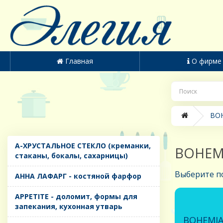
Главная
О фирме
BOH
A-ХРУСТАЛЬНОЕ СТЕКЛО (креманки,
BOHEMIA
стаканы, бокалы, сахарницы)
Выберите п
AHHA ЛАФАРГ - костяной фарфор
APPETITE - доломит, формы для
запекания, кухонная утварь
BOHEMIA