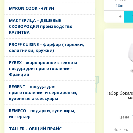
Наличие:
10шт.
MYRON COOK -ЧУГУН
-
+
MАСТЕРИЦА - ДЕШЕВЫЕ
СКОВОРОДКИ производство
КАЛИТВА
PROFF CUISINE - фарфор (тарелки,
салатники, кружки)
PYREX - жаропрочное стекло и
посуда для приготовления-
Франция
REGENT - посуда для
приготовления и сервировки,
Набор бокало
мл
кухонные аксессуары
REMECO - подарки, сувениры,
интерьер
Цена:
TALLER - ОБЩИЙ ПРАЙС
Наличие: