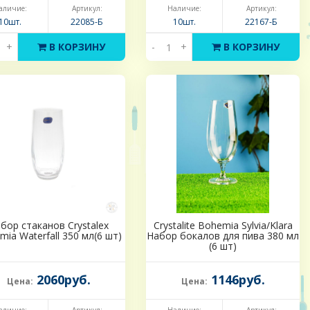
аличие:
Артикул:
Наличие:
Артикул:
10шт.
22085-Б
10шт.
22167-Б
+
В КОРЗИНУ
-
+
В КОРЗИНУ
бор стаканов Crystalex
Crystalite Bohemia Sylvia/Klara
ia Waterfall 350 мл(6 шт)
Набор бокалов для пива 380 мл
(6 шт)
2060руб.
1146руб.
Цена:
Цена: