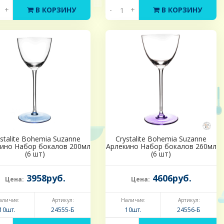
+
В КОРЗИНУ
-
+
В КОРЗИНУ
stalite Bohemia Suzanne
Crystalite Bohemia Suzanne
ино Набор бокалов 200мл
Арлекино Набор бокалов 260мл
(6 шт)
(6 шт)
3958руб.
4606руб.
Цена:
Цена:
аличие:
Артикул:
Наличие:
Артикул:
10шт.
24555-Б
10шт.
24556-Б