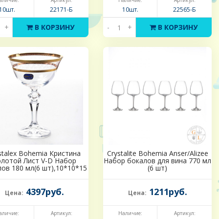
аличие:
Артикул:
Наличие:
Артикул:
10шт.
22171-Б
10шт.
22565-Б
+
В КОРЗИНУ
-
+
В КОРЗИНУ
stalex Bohemia Кристина
Crystalite Bohemia Anser/Alizee
олотой Лист V-D Набор
Набор бокалов для вина 770 мл
ов 180 мл(6 шт),10*10*15
(6 шт)
см
4397руб.
1211руб.
Цена:
Цена:
аличие:
Артикул:
Наличие:
Артикул: