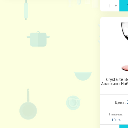
-
+
Crystalite 
Арлекино Наб
Цена:
Наличие:
10шт.