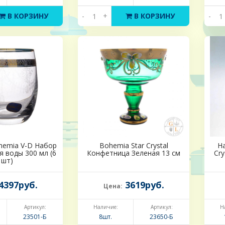
В КОРЗИНУ
-
+
В КОРЗИНУ
-
ohemia V-D Набор
Bohemia Star Crystal
Н
я воды 300 мл (6
Конфетница Зеленая 13 см
Cry
шт)
4397руб.
3619руб.
Цена:
Артикул:
Наличие:
Артикул:
Н
23501-Б
8шт.
23650-Б