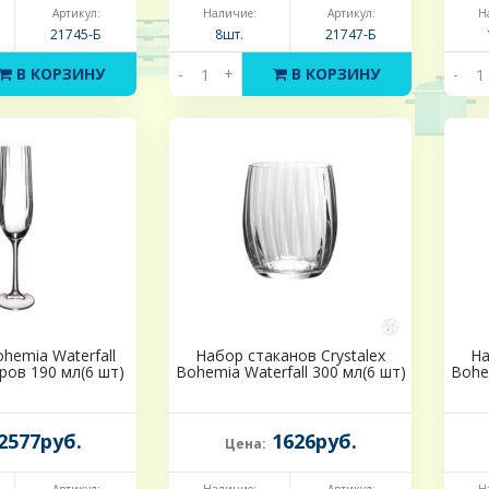
Артикул:
Наличие:
Артикул:
Н
21745-Б
8шт.
21747-Б
В КОРЗИНУ
-
+
В КОРЗИНУ
-
ohemia Waterfall
Набор стаканов Crystalex
На
ов 190 мл(6 шт)
Bohemia Waterfall 300 мл(6 шт)
Bohem
2577руб.
1626руб.
Цена: