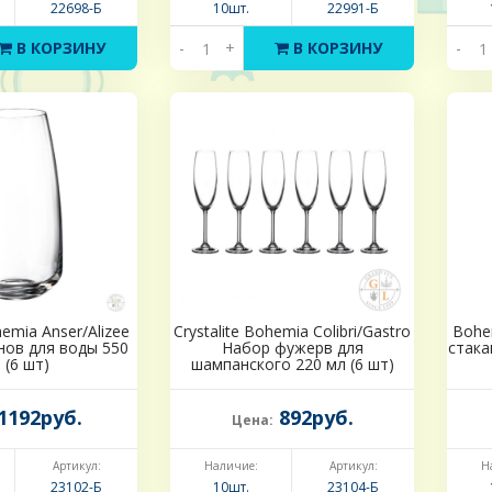
22698-Б
10шт.
22991-Б
В КОРЗИНУ
-
+
В КОРЗИНУ
-
hemia Anser/Alizee
Crystalite Bohemia Colibri/Gastro
Bohe
нов для воды 550
Набор фужерв для
стака
 (6 шт)
шампанского 220 мл (6 шт)
1192руб.
892руб.
Цена:
Артикул:
Наличие:
Артикул:
Н
23102-Б
10шт.
23104-Б