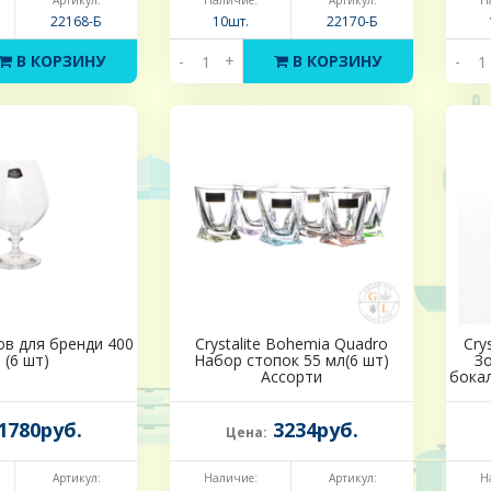
Артикул:
Наличие:
Артикул:
Н
22168-Б
10шт.
22170-Б
В КОРЗИНУ
-
+
В КОРЗИНУ
-
в для бренди 400
Crystalite Bohemia Quadro
Cry
 (6 шт)
Набор стопок 55 мл(6 шт)
З
Ассорти
бокал
1780руб.
3234руб.
Цена:
Артикул:
Наличие:
Артикул:
Н