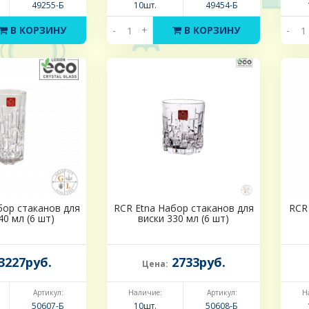
49255-Б
10шт.
49454-Б
В КОРЗИНУ
-
+
В КОРЗИНУ
-
бор стаканов для
RCR Etna Набор стаканов для
RCR
0 мл (6 шт)
виски 330 мл (6 шт)
3227руб.
2733руб.
Цена:
Артикул:
Наличие:
Артикул:
Н
50607-Б
10шт.
50608-Б