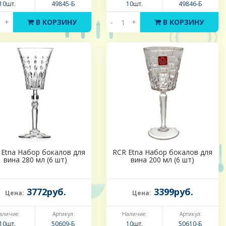
10шт.
49845-Б
10шт.
49846-Б
+
В КОРЗИНУ
-
+
В КОРЗИНУ
 Etna Набор бокалов для
RCR Etna Набор бокалов для
вина 280 мл (6 шт)
вина 200 мл (6 шт)
3772руб.
3399руб.
Цена:
Цена:
аличие:
Артикул:
Наличие:
Артикул:
10шт.
50609-Б
10шт.
50610-Б