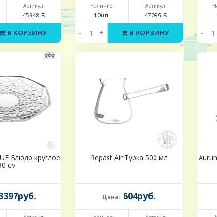
Артикул:
Наличие:
Артикул:
Н
45948-Б
10шт.
47039-Б
В КОРЗИНУ
-
+
В КОРЗИНУ
-
UE Блюдо круглое
Repast Air Турка 500 мл
Aurum
30 см
3397руб.
604руб.
Цена: