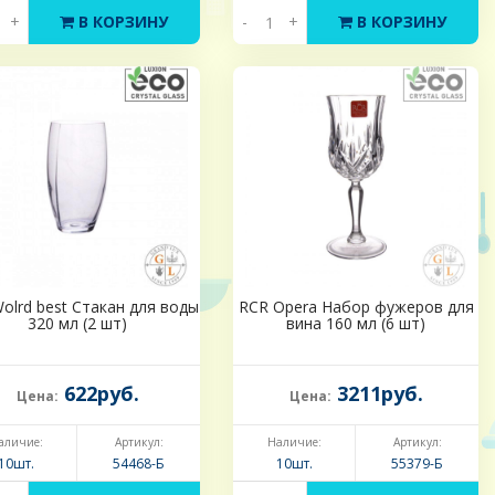
+
В КОРЗИНУ
-
+
В КОРЗИНУ
olrd best Стакан для воды
RCR Opera Набор фужеров для
320 мл (2 шт)
вина 160 мл (6 шт)
622руб.
3211руб.
Цена:
Цена:
аличие:
Артикул:
Наличие:
Артикул:
10шт.
54468-Б
10шт.
55379-Б