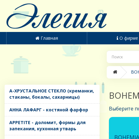
Главная
О фирме
BOH
A-ХРУСТАЛЬНОЕ СТЕКЛО (креманки,
BOHEMIA
стаканы, бокалы, сахарницы)
Выберите п
AHHA ЛАФАРГ - костяной фарфор
APPETITE - доломит, формы для
запекания, кухонная утварь
BOHEMIA