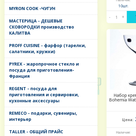
Наличие:
10шт.
MYRON COOK -ЧУГУН
-
+
MАСТЕРИЦА - ДЕШЕВЫЕ
СКОВОРОДКИ производство
КАЛИТВА
PROFF CUISINE - фарфор (тарелки,
салатники, кружки)
PYREX - жаропрочное стекло и
посуда для приготовления-
Франция
REGENT - посуда для
приготовления и сервировки,
Набор крем
Bohemia Wate
кухонные аксессуары
REMECO - подарки, сувениры,
интерьер
Цена:
TALLER - ОБЩИЙ ПРАЙС
Наличие: