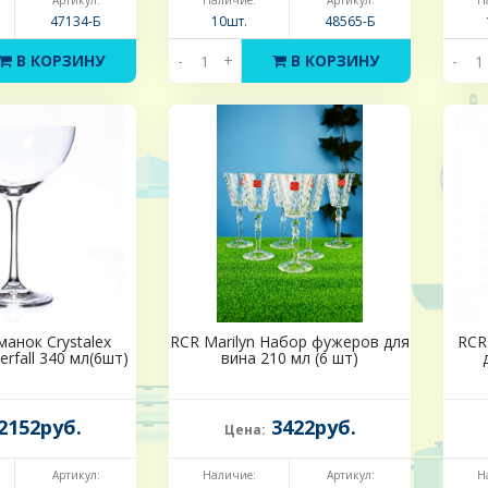
Артикул:
Наличие:
Артикул:
Н
47134-Б
10шт.
48565-Б
В КОРЗИНУ
-
+
В КОРЗИНУ
-
анок Crystalex
RCR Marilyn Набор фужеров для
RCR
rfall 340 мл(6шт)
вина 210 мл (6 шт)
2152руб.
3422руб.
Цена:
Артикул:
Наличие:
Артикул:
Н