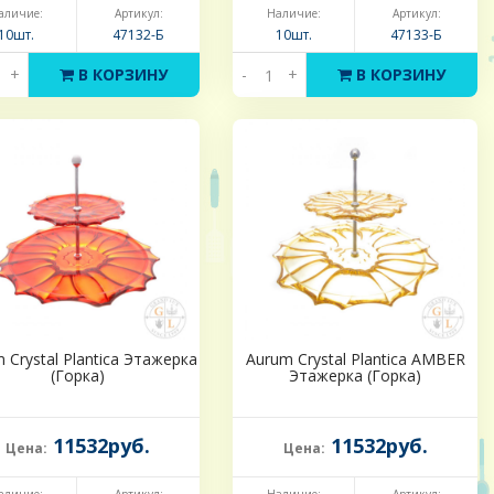
аличие:
Артикул:
Наличие:
Артикул:
10шт.
47132-Б
10шт.
47133-Б
+
В КОРЗИНУ
-
+
В КОРЗИНУ
 Crystal Plantica Этажерка
Aurum Crystal Plantica AMBER
(Горка)
Этажерка (Горка)
11532руб.
11532руб.
Цена:
Цена: