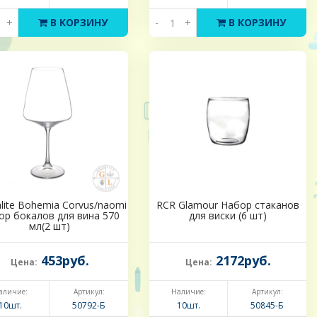
+
В КОРЗИНУ
-
+
В КОРЗИНУ
alite Bohemia Corvus/naomi
RCR Glamour Набор стаканов
ор бокалов для вина 570
для виски (6 шт)
мл(2 шт)
453руб.
2172руб.
Цена:
Цена:
аличие:
Артикул:
Наличие:
Артикул:
10шт.
50792-Б
10шт.
50845-Б