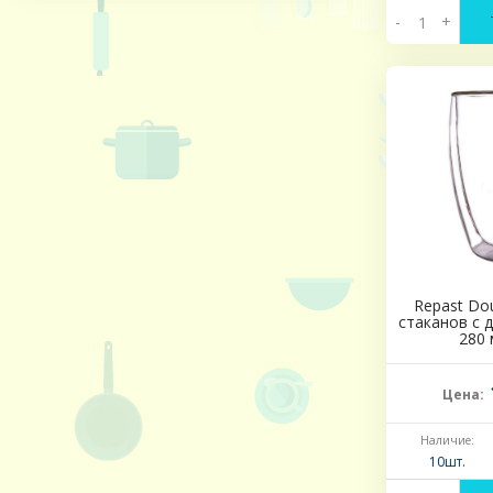
-
+
Repast Dou
стаканов с 
280 
Цена:
Наличие:
10шт.