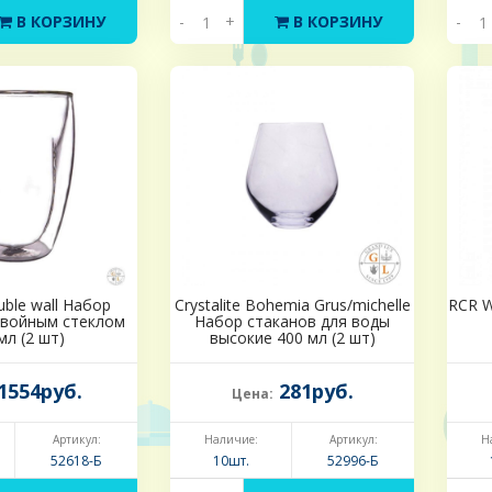
В КОРЗИНУ
-
+
В КОРЗИНУ
-
ble wall Набор
Crystalite Bohemia Grus/michelle
RCR W
двойным стеклом
Набор стаканов для воды
мл (2 шт)
высокие 400 мл (2 шт)
1554руб.
281руб.
Цена:
Артикул:
Наличие:
Артикул:
Н
52618-Б
10шт.
52996-Б