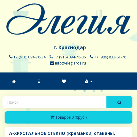
г. Краснодар
+7 (918) 094-76-34
+7 (918) 094-76-35
+7 (989) 833-81-76
info@elegiaros.ru
Товаров 0 (0руб.)
A-ХРУСТАЛЬНОЕ СТЕКЛО (креманки, стаканы,