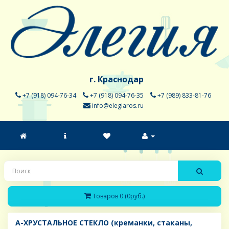
г. Краснодар
+7 (918) 094-76-34
+7 (918) 094-76-35
+7 (989) 833-81-76
info@elegiaros.ru
Товаров 0 (0руб.)
A-ХРУСТАЛЬНОЕ СТЕКЛО (креманки, стаканы,