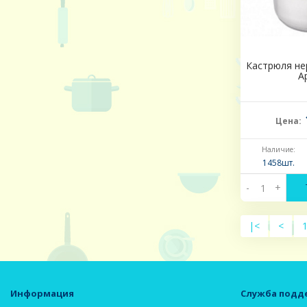
Кастрюля не
A
Цена:
Наличие:
1458шт.
-
+
|<
<
Информация
Служба подд