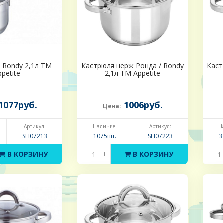
 Rondy 2,1л ТМ
Кастрюля нерж Ронда / Rondy
Каст
ppetite
2,1л ТМ Appetite
1077руб.
1006руб.
Цена:
Артикул:
Наличие:
Артикул:
Н
SH07213
1075шт.
SH07223
3
В КОРЗИНУ
-
+
В КОРЗИНУ
-