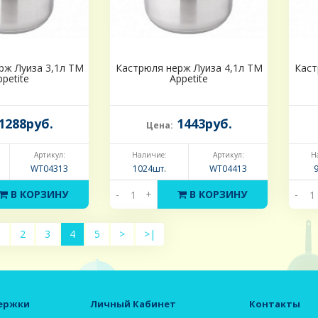
рж Луиза 3,1л ТМ
Кастрюля нерж Луиза 4,1л ТМ
Каст
ppetite
Appetite
1288руб.
1443руб.
Цена:
Артикул:
Наличие:
Артикул:
Н
WT04313
1024шт.
WT04413
В КОРЗИНУ
-
+
В КОРЗИНУ
-
1
2
3
4
5
>
>|
ержки
Личный Кабинет
Контакты