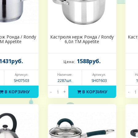
рж Ронда / Rondy
Кастрюля нерж Ронда / Rondy
Каст
М Appetite
6,0л ТМ Appetite
1431руб.
1588руб.
Цена:
Артикул:
Наличие:
Артикул:
Н
SH07503
2287шт.
SH07603
В КОРЗИНУ
-
+
В КОРЗИНУ
-