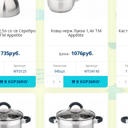
,5л со св Серебро
Ковш нерж Луиза 1,4л ТМ
Каст
r ТМ Appetite
Appetite
735руб.
1076руб.
Цена:
Артикул:
Наличие:
Артикул:
Н
WT0125
945шт.
WT04143
1
В КОРЗИНУ
-
+
В КОРЗИНУ
-