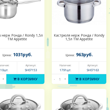
 нерж Ронда / Rondy 1,5л
Кастрюля нерж Ронда / Rondy
ТМ Appetite
1,5л ТМ Appetite
1031руб.
963руб.
Цена:
Цена:
аличие:
Артикул:
Наличие:
Артикул:
210шт.
SH07153
1791шт.
SH07163
+
В КОРЗИНУ
-
+
В КОРЗИНУ