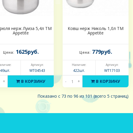
рюля нерж Луиза 5,4л ТМ
Ковш нерж Николь 1,0л ТМ
Appetite
Appetite
1625руб.
779руб.
Цена:
Цена:
аличие:
Артикул:
Наличие:
Артикул:
949шт.
WT04543
422шт.
WT17103
+
В КОРЗИНУ
-
+
В КОРЗИНУ
Показано с 73 по 96 из 101 (всего 5 страниц)