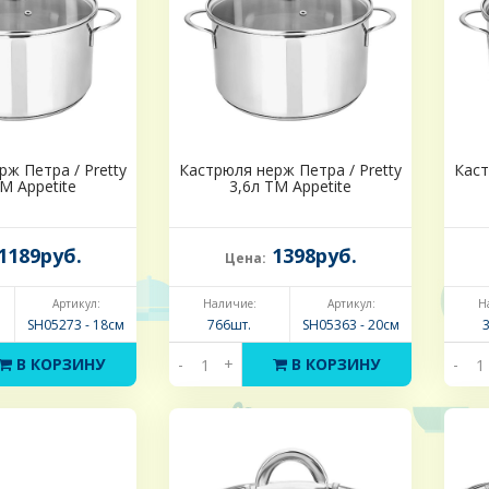
ж Петра / Pretty
Кастрюля нерж Петра / Pretty
Каст
М Appetite
3,6л ТМ Appetite
1189руб.
1398руб.
Цена:
Артикул:
Наличие:
Артикул:
Н
SH05273 - 18см
766шт.
SH05363 - 20см
В КОРЗИНУ
-
+
В КОРЗИНУ
-