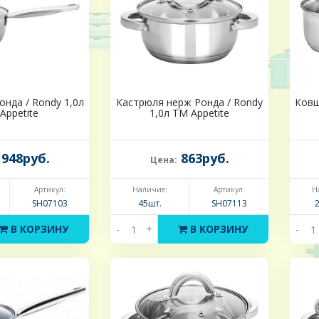
нда / Rondy 1,0л
Кастрюля нерж Ронда / Rondy
Ковш
Appetite
1,0л ТМ Appetite
948руб.
863руб.
Цена:
Артикул:
Наличие:
Артикул:
Н
SH07103
45шт.
SH07113
В КОРЗИНУ
-
+
В КОРЗИНУ
-