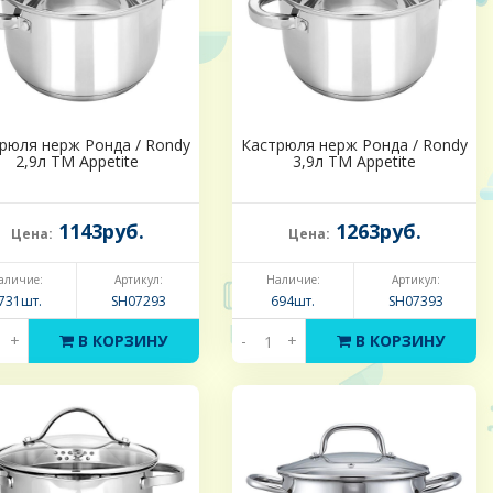
рюля нерж Ронда / Rondy
Кастрюля нерж Ронда / Rondy
2,9л ТМ Appetite
3,9л ТМ Appetite
1143руб.
1263руб.
Цена:
Цена:
аличие:
Артикул:
Наличие:
Артикул:
731шт.
SH07293
694шт.
SH07393
+
В КОРЗИНУ
-
+
В КОРЗИНУ