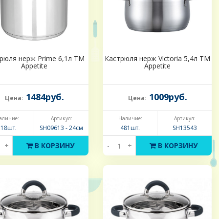
рюля нерж Prime 6,1л ТМ
Кастрюля нерж Victoria 5,4л ТМ
Appetite
Appetite
1484руб.
1009руб.
Цена:
Цена:
аличие:
Артикул:
Наличие:
Артикул:
118шт.
SH09613 - 24см
481шт.
SH13543
+
В КОРЗИНУ
-
+
В КОРЗИНУ