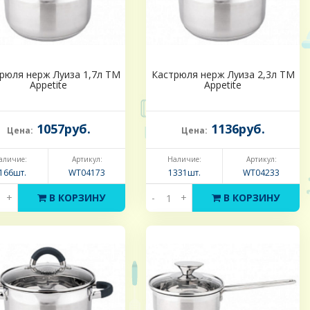
рюля нерж Луиза 1,7л ТМ
Кастрюля нерж Луиза 2,3л ТМ
Appetite
Appetite
1057руб.
1136руб.
Цена:
Цена:
аличие:
Артикул:
Наличие:
Артикул:
166шт.
WT04173
1331шт.
WT04233
+
В КОРЗИНУ
-
+
В КОРЗИНУ