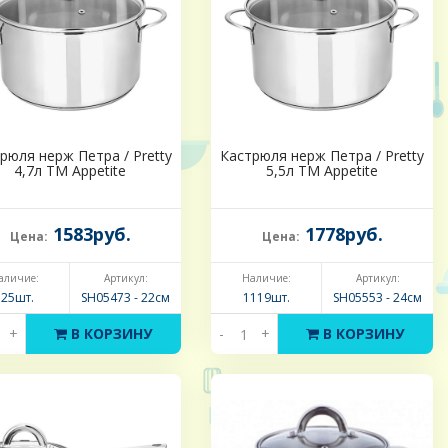
рюля нерж Петра / Pretty
Кастрюля нерж Петра / Pretty
4,7л ТМ Appetite
5,5л ТМ Appetite
1583руб.
1778руб.
Цена:
Цена:
аличие:
Артикул:
Наличие:
Артикул:
325шт.
SH05473 - 22см
1119шт.
SH05553 - 24см
+
В КОРЗИНУ
-
+
В КОРЗИНУ