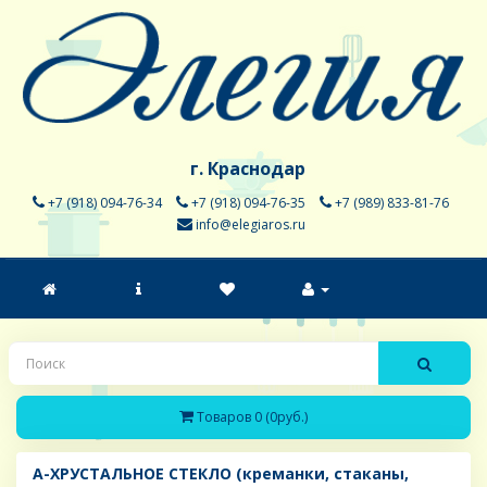
г. Краснодар
+7 (918) 094-76-34
+7 (918) 094-76-35
+7 (989) 833-81-76
info@elegiaros.ru
Товаров 0 (0руб.)
A-ХРУСТАЛЬНОЕ СТЕКЛО (креманки, стаканы,