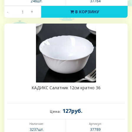
248шт.
37784
-
+
В КОРЗИНУ
КАДИКС Салатник 12см кратно 36
127руб.
Цена:
Наличие:
Артикул:
3237шт.
37789