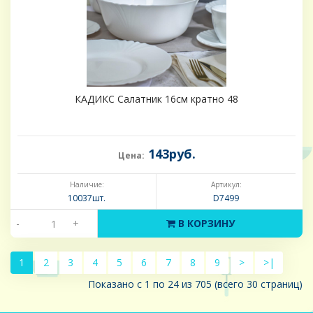
КАДИКС Салатник 16см кратно 48
143руб.
Цена:
Наличие:
Артикул:
10037шт.
D7499
-
+
В КОРЗИНУ
1
2
3
4
5
6
7
8
9
>
>|
Показано с 1 по 24 из 705 (всего 30 страниц)