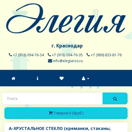
г. Краснодар
+7 (918) 094-76-34
+7 (918) 094-76-35
+7 (989) 833-81-76
info@elegiaros.ru
Товаров 0 (0руб.)
A-ХРУСТАЛЬНОЕ СТЕКЛО (креманки, стаканы,