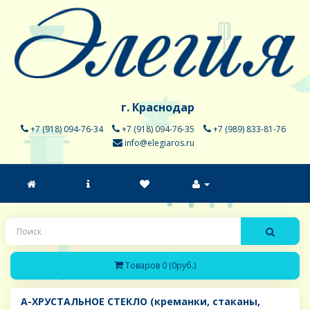
г. Краснодар
+7 (918) 094-76-34
+7 (918) 094-76-35
+7 (989) 833-81-76
info@elegiaros.ru
Товаров 0 (0руб.)
A-ХРУСТАЛЬНОЕ СТЕКЛО (креманки, стаканы,