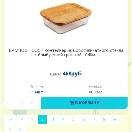
BAMBOO TOUCH Контейнер из боросиликатного стекла
с бамбуковой крышкой 1040мл
468руб.
Цена:
Наличие:
Артикул:
1134шт.
ACB002
-
+
В КОРЗИНУ
|<
<
1
2
3
4
5
6
7
8
9
>
>|