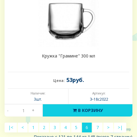
Кружка "Грамине" 300 мл
53руб.
Цена:
Наличие:
Артикул:
3шт.
Э-18с2022
-
+
В КОРЗИНУ
|<
<
1
2
3
4
5
6
7
>
>|
Показано с 121 по 144 из 148 (всего 7 страниц)