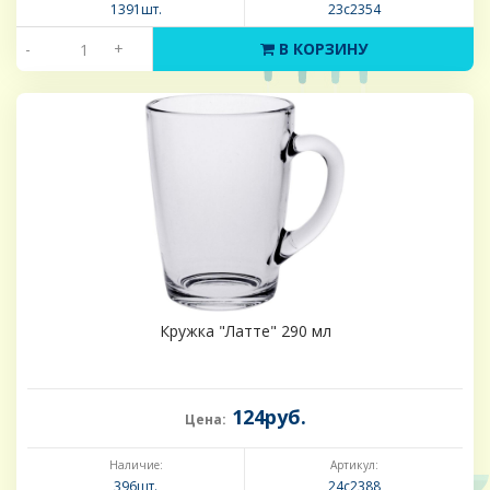
1391шт.
23с2354
-
+
В КОРЗИНУ
Кружка "Латте" 290 мл
124руб.
Цена:
Наличие:
Артикул:
396шт.
24с2388