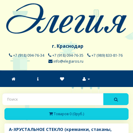
г. Краснодар
+7 (918) 094-76-34
+7 (918) 094-76-35
+7 (989) 833-81-76
info@elegiaros.ru
Товаров 0 (0руб.)
A-ХРУСТАЛЬНОЕ СТЕКЛО (креманки, стаканы,