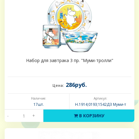
Набор для завтрака 3 пр. "Муми-тролли"
286руб.
Цена:
Наличие:
Артикул:
17шт.
Н.1914;0193;1542ДЗ Муми-т
-
+
В КОРЗИНУ