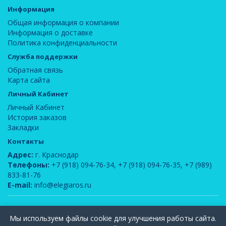
Информация
Общая информация о компании
Информация о доставке
Политика конфиденциальности
Служба поддержки
Обратная связь
Карта сайта
Личный Кабинет
Личный Кабинет
История заказов
Закладки
Контакты
Адрес:
г. Краснодар
Телефоны:
+7 (918) 094-76-34
,
+7 (918) 094-76-35
,
+7 (989)
833-81-76
E-mail:
info@elegiaros.ru
ООО "Новелла"
© 2026
Мы используем файлы cookie для улучшения работы сайта.
Вся информация, содержащаяся на данном сайте, является интеллектуальной