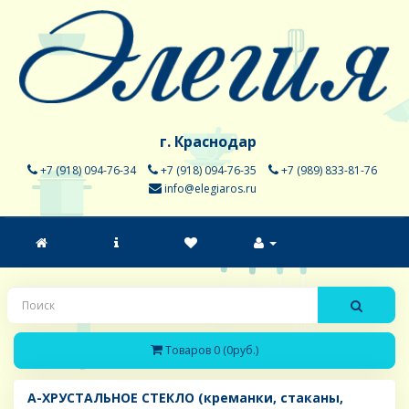
г. Краснодар
+7 (918) 094-76-34
+7 (918) 094-76-35
+7 (989) 833-81-76
info@elegiaros.ru
Товаров 0 (0руб.)
A-ХРУСТАЛЬНОЕ СТЕКЛО (креманки, стаканы,