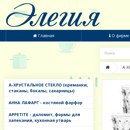
Главная
О фирме
A-Х
A-ХРУСТАЛЬНОЕ СТЕКЛО (креманки,
стаканы, бокалы, сахарницы)
AHHA ЛАФАРГ - костяной фарфор
APPETITE - доломит, формы для
запекания, кухонная утварь