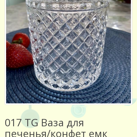
017 TG Ваза для
печенья/конфет емк