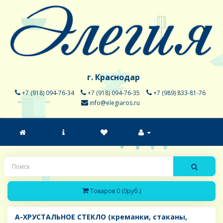
г. Краснодар
+7 (918) 094-76-34
+7 (918) 094-76-35
+7 (989) 833-81-76
info@elegiaros.ru
Товаров 0 (0руб.)
A-ХРУСТАЛЬНОЕ СТЕКЛО (креманки, стаканы,