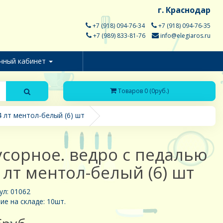
г. Краснодар
+7 (918) 094-76-34
+7 (918) 094-76-35
+7 (989) 833-81-76
info@elegiaros.ru
чный кабинет
Товаров 0 (0руб.)
 лт ментол-белый (6) шт
сорное. ведро с педалью
 лт ментол-белый (6) шт
ул: 01062
ие на складе: 10шт.