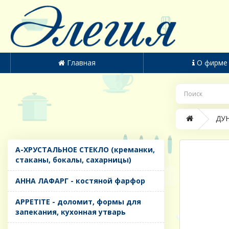
Главная
О фирме
ДУН
A-ХРУСТАЛЬНОЕ СТЕКЛО (креманки,
стаканы, бокалы, сахарницы)
AHHA ЛАФАРГ - костяной фарфор
APPETITE - доломит, формы для
запекания, кухонная утварь