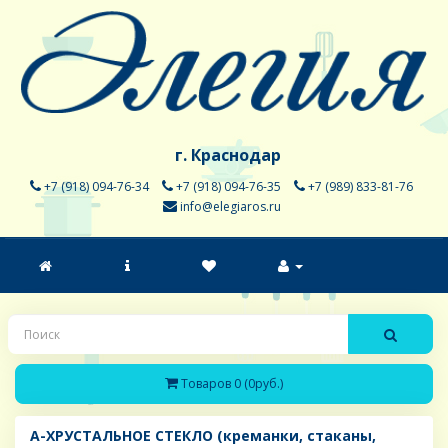
г. Краснодар
+7 (918) 094-76-34
+7 (918) 094-76-35
+7 (989) 833-81-76
info@elegiaros.ru
Товаров 0 (0руб.)
A-ХРУСТАЛЬНОЕ СТЕКЛО (креманки, стаканы,