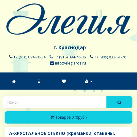
г. Краснодар
+7 (918) 094-76-34
+7 (918) 094-76-35
+7 (989) 833-81-76
info@elegiaros.ru
Товаров 0 (0руб.)
A-ХРУСТАЛЬНОЕ СТЕКЛО (креманки, стаканы,