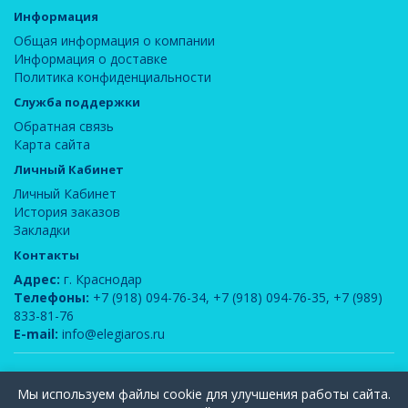
Информация
Общая информация о компании
Информация о доставке
Политика конфиденциальности
Служба поддержки
Обратная связь
Карта сайта
Личный Кабинет
Личный Кабинет
История заказов
Закладки
Контакты
Адрес:
г. Краснодар
Телефоны:
+7 (918) 094-76-34
,
+7 (918) 094-76-35
,
+7 (989)
833-81-76
E-mail:
info@elegiaros.ru
ООО "Новелла"
© 2026
Мы используем файлы cookie для улучшения работы сайта.
Вся информация, содержащаяся на данном сайте, является интеллектуальной