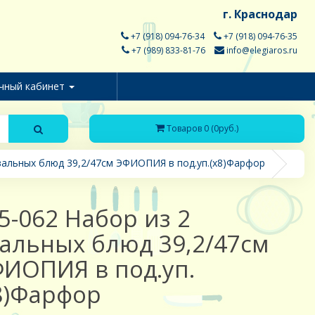
г. Краснодар
+7 (918) 094-76-34
+7 (918) 094-76-35
+7 (989) 833-81-76
info@elegiaros.ru
чный кабинет
Товаров 0 (0руб.)
вальных блюд 39,2/47см ЭФИОПИЯ в под.уп.(х8)Фарфор
5-062 Набор из 2
альных блюд 39,2/47см
ИОПИЯ в под.уп.
8)Фарфор