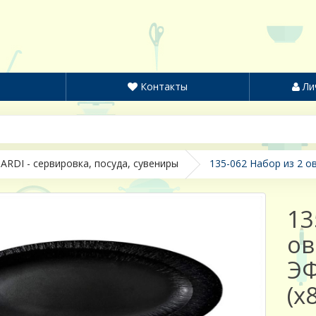
Контакты
Ли
ARDI - сервировка, посуда, сувениры
135-062 Набор из 2 о
13
ов
ЭФ
(х