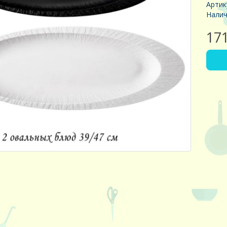
Артик
Налич
17