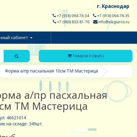
г. Краснодар
+7 (918) 094-76-34
+7 (918) 094-76-35
+7 (989) 833-81-76
info@elegiaros.ru
чный кабинет
Товаров 0 (0руб.)
Форма а/пр пасхальная 10см ТМ Мастерица
рма а/пр пасхальная
см ТМ Мастерица
ул: 46621014
ие на складе: 349шт.