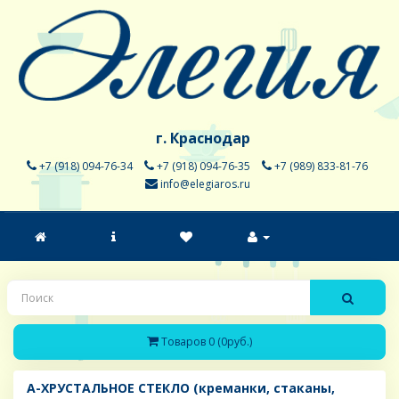
г. Краснодар
+7 (918) 094-76-34
+7 (918) 094-76-35
+7 (989) 833-81-76
info@elegiaros.ru
Товаров 0 (0руб.)
A-ХРУСТАЛЬНОЕ СТЕКЛО (креманки, стаканы,