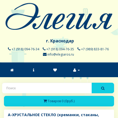
г. Краснодар
+7 (918) 094-76-34
+7 (918) 094-76-35
+7 (989) 833-81-76
info@elegiaros.ru
Товаров 0 (0руб.)
A-ХРУСТАЛЬНОЕ СТЕКЛО (креманки, стаканы,