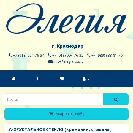
г. Краснодар
+7 (918) 094-76-34
+7 (918) 094-76-35
+7 (989) 833-81-76
info@elegiaros.ru
Товаров 0 (0руб.)
A-ХРУСТАЛЬНОЕ СТЕКЛО (креманки, стаканы,