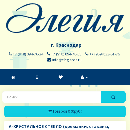
г. Краснодар
+7 (918) 094-76-34
+7 (918) 094-76-35
+7 (989) 833-81-76
info@elegiaros.ru
Товаров 0 (0руб.)
A-ХРУСТАЛЬНОЕ СТЕКЛО (креманки, стаканы,