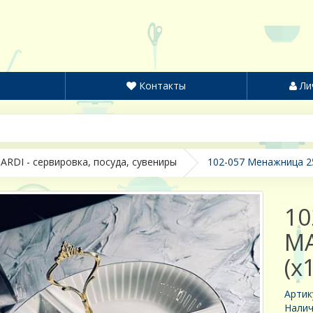
Контакты
Ли
ARDI - сервировка, посуда, сувениры
102-057 Менажница 2
10
MA
(х
Артик
Налич