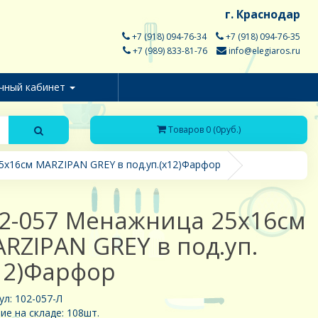
г. Краснодар
+7 (918) 094-76-34
+7 (918) 094-76-35
+7 (989) 833-81-76
info@elegiaros.ru
чный кабинет
Товаров 0 (0руб.)
5х16см MARZIPAN GREY в под.уп.(х12)Фарфор
2-057 Менажница 25х16см
RZIPAN GREY в под.уп.
12)Фарфор
ул: 102-057-Л
ие на складе: 108шт.