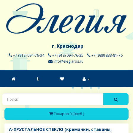
г. Краснодар
+7 (918) 094-76-34
+7 (918) 094-76-35
+7 (989) 833-81-76
info@elegiaros.ru
Товаров 0 (0руб.)
A-ХРУСТАЛЬНОЕ СТЕКЛО (креманки, стаканы,