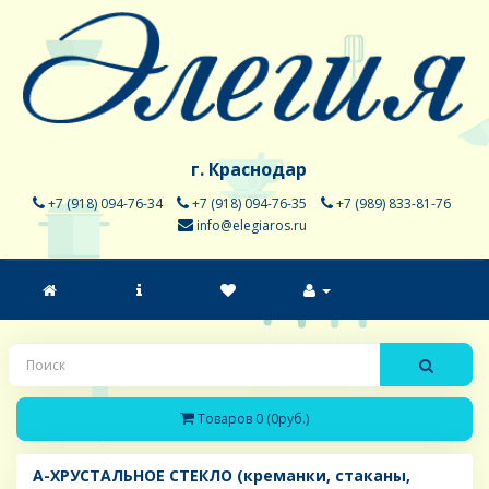
г. Краснодар
+7 (918) 094-76-34
+7 (918) 094-76-35
+7 (989) 833-81-76
info@elegiaros.ru
Товаров 0 (0руб.)
A-ХРУСТАЛЬНОЕ СТЕКЛО (креманки, стаканы,