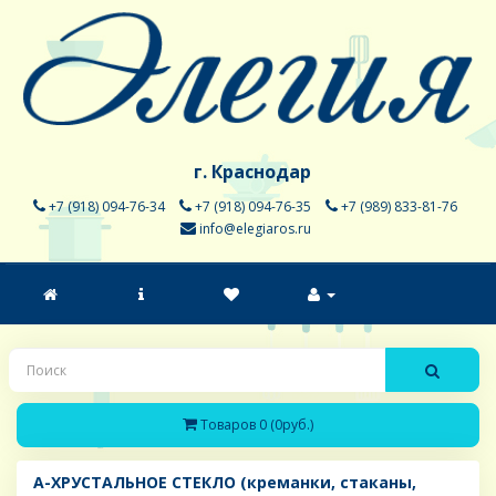
г. Краснодар
+7 (918) 094-76-34
+7 (918) 094-76-35
+7 (989) 833-81-76
info@elegiaros.ru
Товаров 0 (0руб.)
A-ХРУСТАЛЬНОЕ СТЕКЛО (креманки, стаканы,