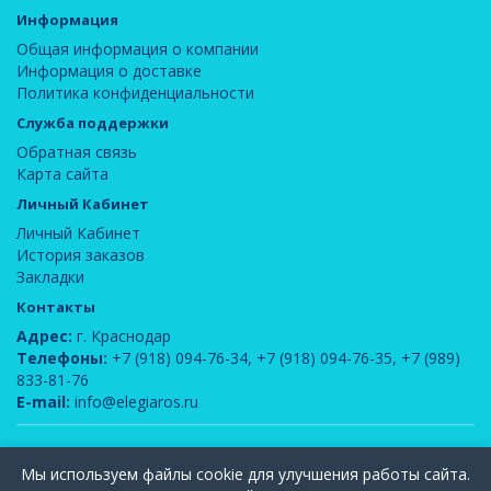
Информация
Общая информация о компании
Информация о доставке
Политика конфиденциальности
Служба поддержки
Обратная связь
Карта сайта
Личный Кабинет
Личный Кабинет
История заказов
Закладки
Контакты
Адрес:
г. Краснодар
Телефоны:
+7 (918) 094-76-34
,
+7 (918) 094-76-35
,
+7 (989)
833-81-76
E-mail:
info@elegiaros.ru
ООО "Новелла"
© 2026
Мы используем файлы cookie для улучшения работы сайта.
Вся информация, содержащаяся на данном сайте, является интеллектуальной