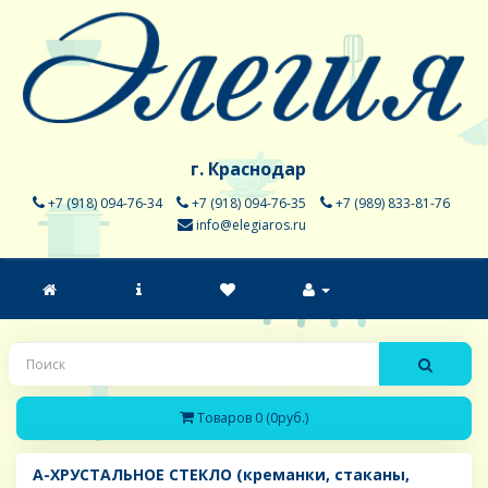
г. Краснодар
+7 (918) 094-76-34
+7 (918) 094-76-35
+7 (989) 833-81-76
info@elegiaros.ru
Товаров 0 (0руб.)
A-ХРУСТАЛЬНОЕ СТЕКЛО (креманки, стаканы,