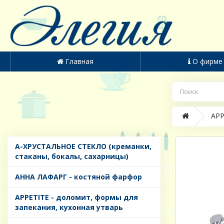
Главная
О фирме
APP
A-ХРУСТАЛЬНОЕ СТЕКЛО (креманки,
стаканы, бокалы, сахарницы)
AHHA ЛАФАРГ - костяной фарфор
APPETITE - доломит, формы для
запекания, кухонная утварь