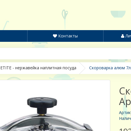
Контакты
Ли
ETITE - нержавейка наплитная посуда
Скороварка алюм 7л 
Ск
Ap
Артик
Налич