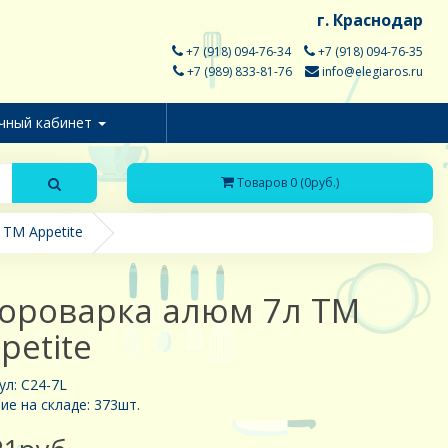
г. Краснодар
+7 (918) 094-76-34
+7 (918) 094-76-35
+7 (989) 833-81-76
info@elegiaros.ru
чный кабинет
Товаров 0 (0руб.)
TM Appetite
ороварка алюм 7л TM
petite
ул: C24-7L
ие на складе: 373шт.