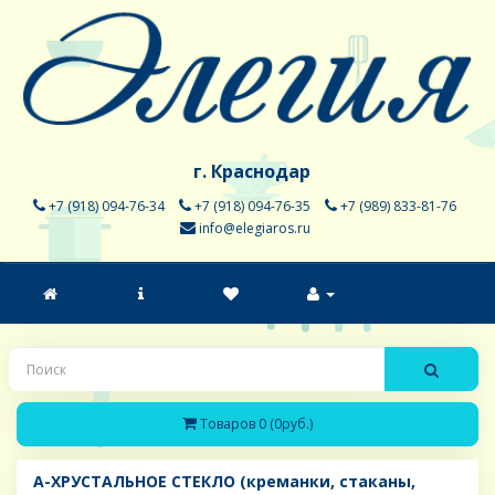
г. Краснодар
+7 (918) 094-76-34
+7 (918) 094-76-35
+7 (989) 833-81-76
info@elegiaros.ru
Товаров 0 (0руб.)
A-ХРУСТАЛЬНОЕ СТЕКЛО (креманки, стаканы,