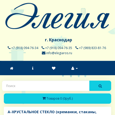
г. Краснодар
+7 (918) 094-76-34
+7 (918) 094-76-35
+7 (989) 833-81-76
info@elegiaros.ru
Товаров 0 (0руб.)
A-ХРУСТАЛЬНОЕ СТЕКЛО (креманки, стаканы,