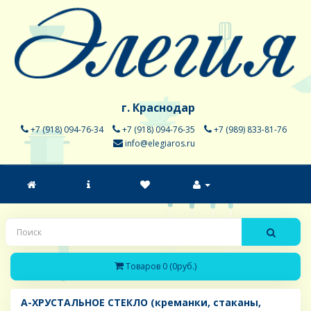
г. Краснодар
+7 (918) 094-76-34
+7 (918) 094-76-35
+7 (989) 833-81-76
info@elegiaros.ru
Товаров 0 (0руб.)
A-ХРУСТАЛЬНОЕ СТЕКЛО (креманки, стаканы,