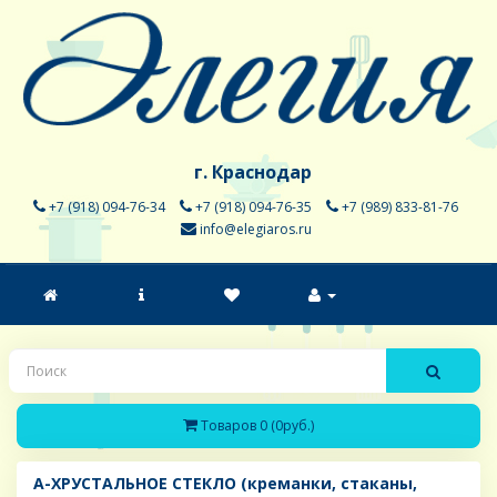
г. Краснодар
+7 (918) 094-76-34
+7 (918) 094-76-35
+7 (989) 833-81-76
info@elegiaros.ru
Товаров 0 (0руб.)
A-ХРУСТАЛЬНОЕ СТЕКЛО (креманки, стаканы,