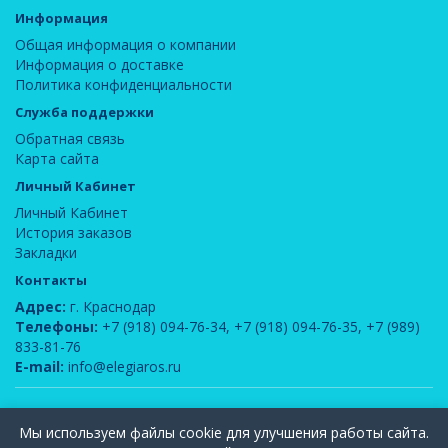
Информация
Общая информация о компании
Информация о доставке
Политика конфиденциальности
Служба поддержки
Обратная связь
Карта сайта
Личный Кабинет
Личный Кабинет
История заказов
Закладки
Контакты
Адрес:
г. Краснодар
Телефоны:
+7 (918) 094-76-34
,
+7 (918) 094-76-35
,
+7 (989)
833-81-76
E-mail:
info@elegiaros.ru
ООО "Новелла"
© 2026
Мы используем файлы cookie для улучшения работы сайта.
Вся информация, содержащаяся на данном сайте, является интеллектуальной