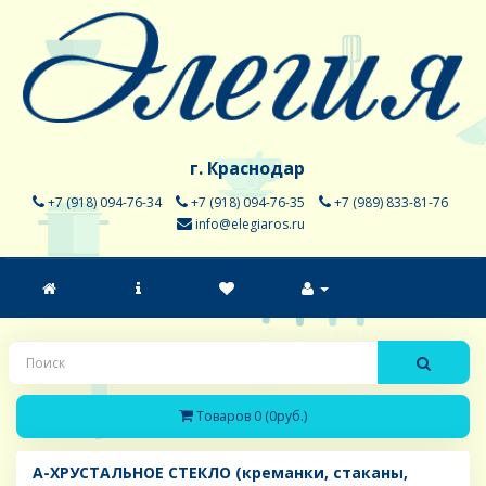
г. Краснодар
+7 (918) 094-76-34
+7 (918) 094-76-35
+7 (989) 833-81-76
info@elegiaros.ru
Товаров 0 (0руб.)
A-ХРУСТАЛЬНОЕ СТЕКЛО (креманки, стаканы,